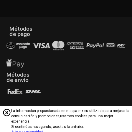
Métodos
de pago
Métodos
de envío
La información proporcionada en mappa.mx es utilizada para mejorar la
comunicación y promociones;usamos cookies para una mejor
Mappa® 2026
• Todos los precios en mappa.mx
experiencia.
son en pesos mexicanos e incluyen impuestos.
Si continúas navegando, aceptas lo anterior.