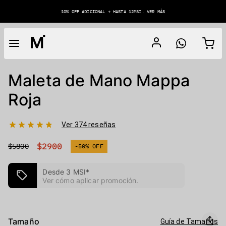
10% OFF ADICIONAL + HASTA 12MSI. VER MÁS
Maleta de Mano Mappa
Roja
Ver 374 reseñas
$2900
$5800
-50% OFF
Desde 3 MSI*
Ver cómo aplicar promoción
.
Tamaño
Guía de Tamaños