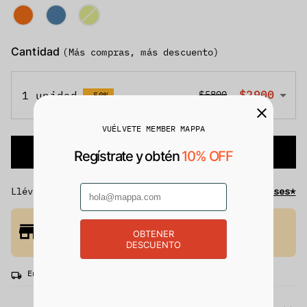
Cantidad
(Más compras, más descuento)
$2900
1 unidad
$5800
-50%
VUÉLVETE MEMBER MAPPA
Agregar al carrito
Regístrate y obtén
10% OFF
Llévate tus productos
hasta 12 meses sin intereses*
¡Recógelo en tienda hoy mismo!
Comprueba la disponibilidad en tiendas
OBTENER
DESCUENTO
cercanas. Aplican términos y condiciones*
Entrega rápida gratis. Recibe entre 1 a 5 días.