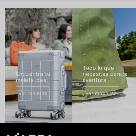
Todo lo que
Encuentra tu
necesitas para la
maleta ideal
aventura
Ver maletas
Ver mochilas