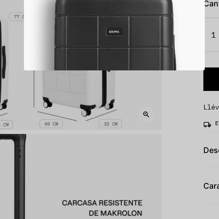
Can
1
Llé
E
Des
Cara