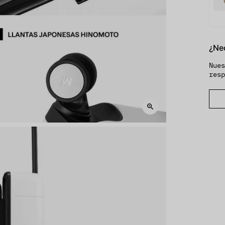
¿Ne
Nue
res