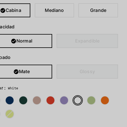
Cabina
Mediano
Grande
acidad
Normal
Expandible
bado
Mate
Glossy
r :
White