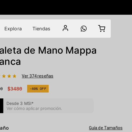
Explora
Tiendas
aleta de Mano Mappa
lanca
Ver 374 reseñas
$3480
00
-40% OFF
Desde 3 MSI*
Ver cómo aplicar promoción
.
año
Guía de Tamaños