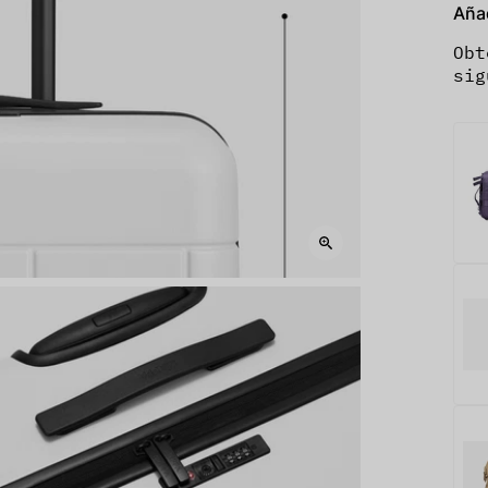
Aña
Obt
sig