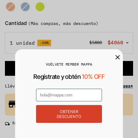
Cantidad
(Más compras, más descuento)
$4060
1 unidad
$5800
-30%
VUÉLVETE MEMBER MAPPA
Agregar al carrito
Regístrate y obtén
10% OFF
Llévate tus productos
hasta 12 meses sin intereses*
¡Recógelo en tienda hoy mismo!
Comprueba la disponibilidad en tiendas
cercanas. Aplican términos y condiciones*
OBTENER
DESCUENTO
Entrega rápida gratis. Recibe entre 1 a 5 días.