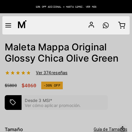
10% OFF ADICIONAL + HASTA 12MSI. VER MÁS
Maleta Mappa Original
Glossy Chica Olive Green
Ver 374 reseñas
$4060
$5800
-30% OFF
Desde 3 MSI*
Ver cómo aplicar promoción
.
Tamaño
Guía de Tamaños