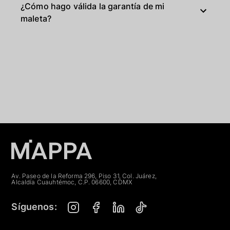
¿Cómo hago válida la garantía de mi
maleta?
Av. Paseo de la Reforma 296, Piso 31, Col. Juárez,
Alcaldía Cuauhtémoc, C.P. 06600, CDMX
Síguenos: