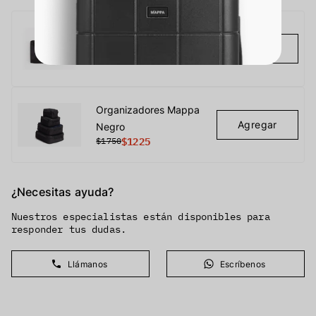
Portatraje Mappa
Agregar
$2300
$1610
Organizadores Mappa
Agregar
Negro
$1750
$1225
¿Necesitas ayuda?
Nuestros especialistas están disponibles para
responder tus dudas.
Llámanos
Escríbenos