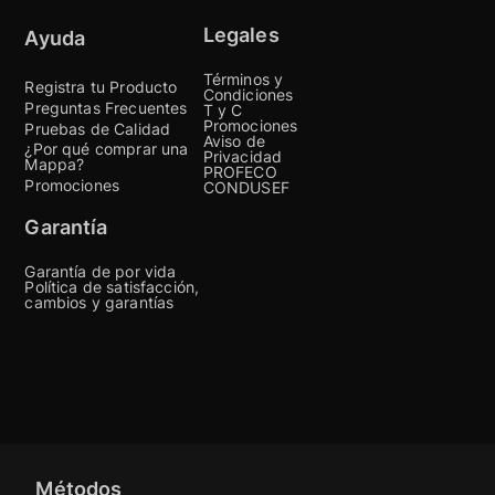
Av. Vallarta No. 3959.
Colonia Don Bosco...
Legales
Ayuda
52333818490
Términos y
Registra tu Producto
Condiciones
Liverpool Antea
Preguntas Frecuentes
T y C
Promociones
Carretera San Luis
Pruebas de Calidad
Aviso de
Potosí #12401,
¿Por qué comprar una
Privacidad
Mappa?
Coloni...
PROFECO
Promociones
CONDUSEF
524424278700
Garantía
Liverpool Satélite
Cto Centro Comercial
Garantía de por vida
2251, Cd. Satélite,...
Política de satisfacción,
cambios y garantías
525557293100
Liverpool Puebla
Blvd. Capitán Carlos
Camacho Espíritu 10...
522222297600
Liverpool Polanco
Métodos