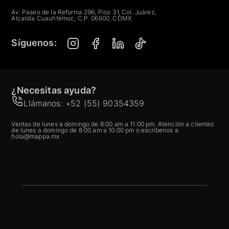
Mexico-Acapulco 299,
Ricardo Flores Mago...
Av. Paseo de la Reforma 296, Piso 31, Col. Juárez,
Alcaldía Cuauhtémoc, C.P. 06600, CDMX
527771007400
Síguenos:
Liverpool Coapa
Calz. del Hueso 519,
Coapa, Residencial ...
525556279600
¿Necesitas ayuda?
Llámanos: +52 (55) 90354359
Liverpool Parque Delta
Av. Cuauhtémoc 462,
Narvarte Poniente,
Ventas de lunes a domingo de 8:00 am a 11:00 pm. Atención a clientes
de lunes a domingo de 8:00 am a 10:00 pm o escríbenos a
B...
hola@mappa.mx
525556361100
Liverpool Insurgentes
Av. Insurgentes Sur
1310, Colonia del
Va...
525554801300
Liverpool La Gran Plaza