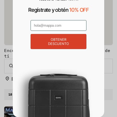
Regístrate y obtén
10% OFF
OBTENER
DESCUENTO
Encuentra una tienda de maletas cerca de
ti
Buscar tiendas cercanas a mi ubicación
18
tiendas disponibles
Santa Fe Mappa
Centro Comercial Santa