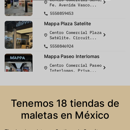
Fe. Avenida Vasco...
5550859453
Mappa Plaza Satelite
Centro Comercial Plaza
Satélite. Circuit...
5550846924
Mappa Paseo Interlomas
Centro Comercial Paseo
Interlomas. Priva...
55 5291 9605
Liverpool Oaxaca
Avenida Ing, Jorge L.
Tenemos 18 tiendas de
Tamayo Castellanos...
maletas en México
529516890600
Liverpool Galerías