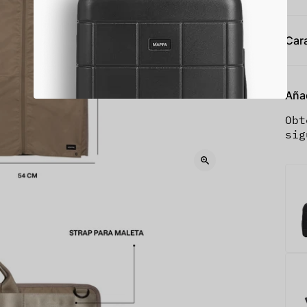
Cara
Aña
Obt
sig