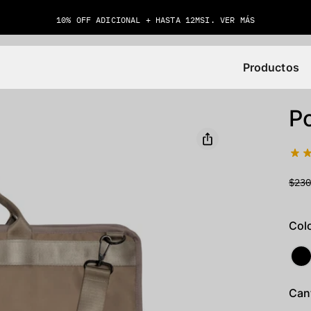
10% OFF ADICIONAL + HASTA 12MSI. VER MÁS
Productos
P
$23
Colo
Can