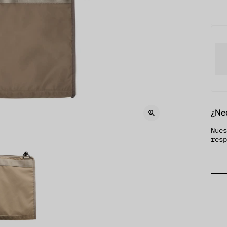
¿Ne
Nue
res