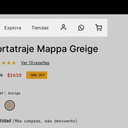
Explora
Tiendas
ortatraje Mappa Greige
Ver 10 reseñas
$1610
00
-30% OFF
r :
Greige
tidad
(Más compras, más descuento)