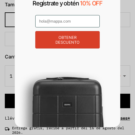
Regístrate y obtén
10% OFF
Tamaño
Cabina
Mediano
OBTENER
Grande
DESCUENTO
Cantidad
(Más compras, más descuento)
$560
1 unidad
$800
-30%
Agregar al carrito
Llévate tus productos
hasta 12 meses sin intereses*
Entrega gratis, recibe a partir del 16 de agosto del
2026.