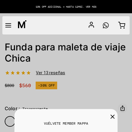
10% OFF ADICIONAL + HASTA 12MSI. VER MÁS
Funda para maleta de viaje
Chica
Ver 13 reseñas
$560
$800
-30% OFF
Color :
Transparente
VUÉLVETE MEMBER MAPPA